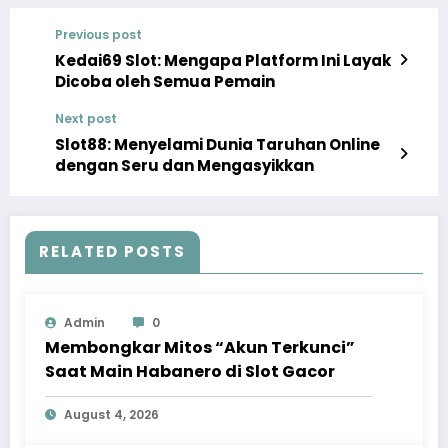
Previous post
Kedai69 Slot: Mengapa Platform Ini Layak
Dicoba oleh Semua Pemain
Next post
Slot88: Menyelami Dunia Taruhan Online
dengan Seru dan Mengasyikkan
RELATED POSTS
Admin
0
Membongkar Mitos “Akun Terkunci”
Saat Main Habanero di Slot Gacor
August 4, 2026