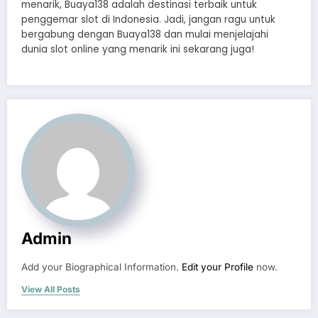
menarik, Buaya138 adalah destinasi terbaik untuk
penggemar slot di Indonesia. Jadi, jangan ragu untuk
bergabung dengan Buaya138 dan mulai menjelajahi
dunia slot online yang menarik ini sekarang juga!
Admin
Add your Biographical Information.
Edit your Profile
now.
View All Posts