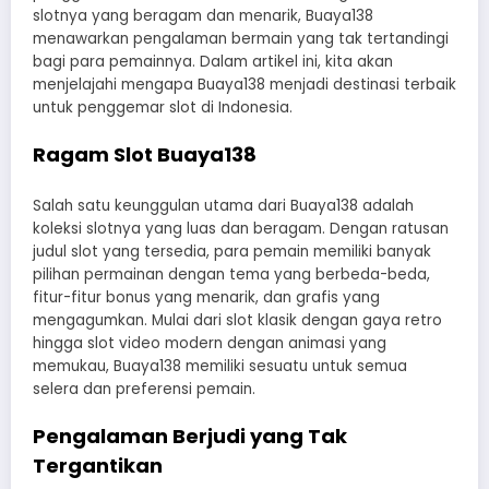
slotnya yang beragam dan menarik, Buaya138
menawarkan pengalaman bermain yang tak tertandingi
bagi para pemainnya. Dalam artikel ini, kita akan
menjelajahi mengapa Buaya138 menjadi destinasi terbaik
untuk penggemar slot di Indonesia.
Ragam Slot Buaya138
Salah satu keunggulan utama dari Buaya138 adalah
koleksi slotnya yang luas dan beragam. Dengan ratusan
judul slot yang tersedia, para pemain memiliki banyak
pilihan permainan dengan tema yang berbeda-beda,
fitur-fitur bonus yang menarik, dan grafis yang
mengagumkan. Mulai dari slot klasik dengan gaya retro
hingga slot video modern dengan animasi yang
memukau, Buaya138 memiliki sesuatu untuk semua
selera dan preferensi pemain.
Pengalaman Berjudi yang Tak
Tergantikan