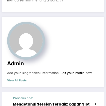
nikmati sensasi menang di Bank77!
Admin
Add your Biographical Information.
Edit your Profile
now.
View All Posts
Previous post
Mengetahui Session Terbaik: Kapan Slot