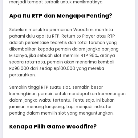
menjadi tempat terbaik untuk menikmatinya.
Apa Itu RTP dan Mengapa Penting?
Sebelum masuk ke permainan Woodfire, mari kita
pahami dulu apa itu RTP. Return to Player atau RTP
adalah persentase teoretis dari total taruhan yang
dikembalikan kepada pemain dalam jangka panjang.
Misalnya, jika sebuah slot memiliki RTP 96%, artinya
secara rata-rata, pemain akan menerima kembali
Rp96.000 dari setiap Rp100.000 yang mereka
pertaruhkan.
Semakin tinggi RTP suatu slot, semakin besar
kemungkinan pemain untuk mendapatkan kemenangan
dalam jangka waktu tertentu. Tentu saja, ini bukan
jaminan menang langsung, tapi menjadi indikator
penting dalam memilih slot yang menguntungkan.
Kenapa Pilih Game Woodfire?