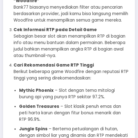
“Woodfire”
Bank77 biasanya menyediakan filter atau pencarian
berdasarkan provider, jadi kamu bisa langsung memilih
Woodfire untuk menampilkan semua game mereka.
Cek Informasi RTP pada Detail Game
Sebagian besar slot akan menampilkan RTP di bagian
info atau menu bantuan dalam permainan. Beberapa
judul bahkan menampilkan angka RTP di bagian awal
atau thumbnail-nya.
Cari Rekomendasi Game RTP Tinggi
Berikut beberapa game Woodfire dengan reputasi RTP
tinggi yang sering direkomendasikan:
Mythic Phoenix
– Slot dengan tema mitologi
burung api yang punya RTP sekitar 97.2%.
Golden Treasures
– Slot klasik penuh emas dan
peti harta karun dengan fitur bonus menarik dan
RTP 96.9%.
Jungle Spins
– Bertema petualangan di hutan,
dengan simbol liar yang dinamis dan RTP mendekati