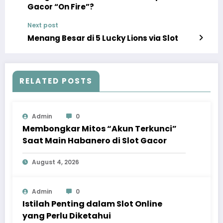
Gacor “On Fire”?
Next post
Menang Besar di 5 Lucky Lions via Slot
RELATED POSTS
Admin
0
Membongkar Mitos “Akun Terkunci”
Saat Main Habanero di Slot Gacor
August 4, 2026
Admin
0
Istilah Penting dalam Slot Online
yang Perlu Diketahui