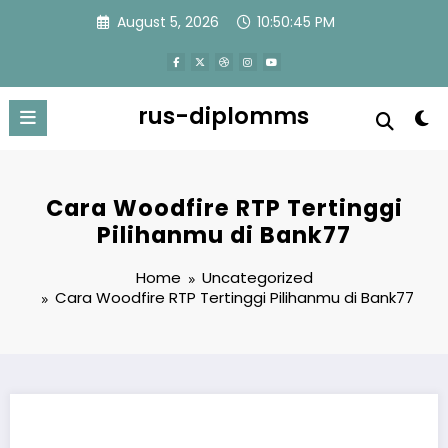
Skip
August 5, 2026
10:50:45 PM
to
content
rus-diplomms
Cara Woodfire RTP Tertinggi
Pilihanmu di Bank77
Home
Uncategorized
Cara Woodfire RTP Tertinggi Pilihanmu di Bank77