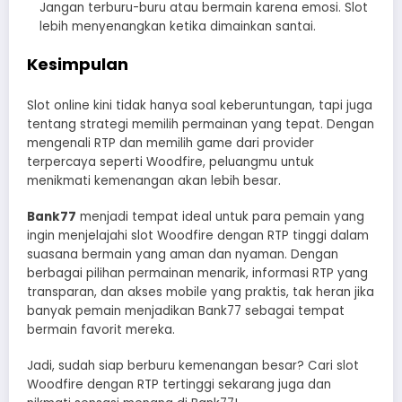
Jangan terburu-buru atau bermain karena emosi. Slot
lebih menyenangkan ketika dimainkan santai.
Kesimpulan
Slot online kini tidak hanya soal keberuntungan, tapi juga
tentang strategi memilih permainan yang tepat. Dengan
mengenali RTP dan memilih game dari provider
terpercaya seperti Woodfire, peluangmu untuk
menikmati kemenangan akan lebih besar.
Bank77
menjadi tempat ideal untuk para pemain yang
ingin menjelajahi slot Woodfire dengan RTP tinggi dalam
suasana bermain yang aman dan nyaman. Dengan
berbagai pilihan permainan menarik, informasi RTP yang
transparan, dan akses mobile yang praktis, tak heran jika
banyak pemain menjadikan Bank77 sebagai tempat
bermain favorit mereka.
Jadi, sudah siap berburu kemenangan besar? Cari slot
Woodfire dengan RTP tertinggi sekarang juga dan