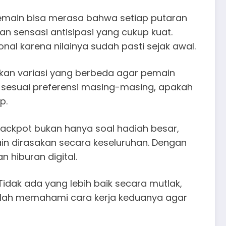
 Pemain bisa merasa bahwa setiap putaran
n sensasi antisipasi yang cukup kuat.
nal karena nilainya sudah pasti sejak awal.
kan variasi yang berbeda agar pemain
a sesuai preferensi masing-masing, apakah
p.
ackpot bukan hanya soal hadiah besar,
n dirasakan secara keseluruhan. Dengan
 hiburan digital.
Tidak ada yang lebih baik secara mutlak,
alah memahami cara kerja keduanya agar