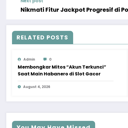
Next post
Nikmati Fitur Jackpot Progresif di P
RELATED POSTS
Admin
0
Membongkar Mitos “Akun Terkunci”
Saat Main Habanero di Slot Gacor
August 4, 2026
You May Have Missed