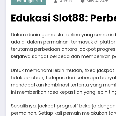
Uncategorized
Admin
May 4, 2026
Edukasi Slot88: Per
Dalam dunia game slot online yang semakin
ada di dalam permainan, termasuk di platfo
terutama perbedaan antara jackpot progresif 
kerjanya sangat berbeda dan memberikan p
Untuk memahami lebih mudah, fixed jackpot b
tidak berubah, terlepas dari seberapa banya
mendapatkan kombinasi tertentu yang memicu
ini memberikan rasa kepastian yang lebih t
Sebaliknya, jackpot progresif bekerja dengan 
permainan. Setiap kali pemain melakukan ta