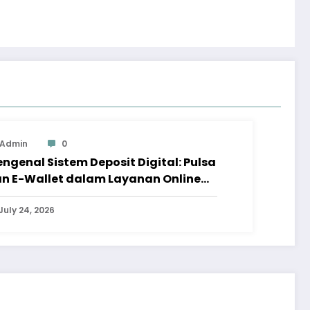
Admin
0
ngenal Sistem Deposit Digital: Pulsa
n E-Wallet dalam Layanan Online
odern
July 24, 2026