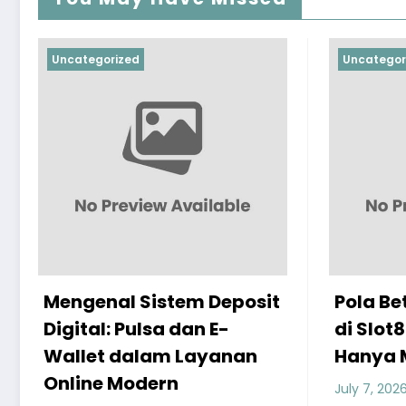
Uncategorized
U
posit
Pola Betting Naik-Turun
St
di Slot88: Efektif atau
Ha
an
Hanya Mitos Belaka?
Ju
admin
July 7, 2026