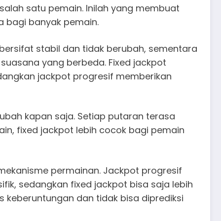
h salah satu pemain. Inilah yang membuat
ma bagi banyak pemain.
ersifat stabil dan tidak berubah, sementara
n suasana yang berbeda. Fixed jackpot
dangkan jackpot progresif memberikan
ubah kapan saja. Setiap putaran terasa
in, fixed jackpot lebih cocok bagi pemain
 mekanisme permainan. Jackpot progresif
ik, sedangkan fixed jackpot bisa saja lebih
keberuntungan dan tidak bisa diprediksi