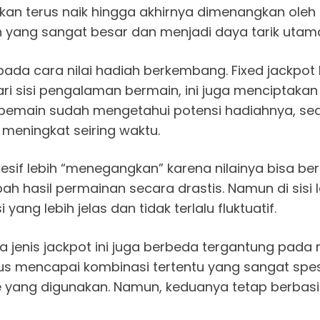
 akan terus naik hingga akhirnya dimenangkan ole
ah yang sangat besar dan menjadi daya tarik uta
da cara nilai hadiah berkembang. Fixed jackpot b
Dari sisi pengalaman bermain, ini juga menciptaka
pemain sudah mengetahui potensi hadiahnya, se
meningkat seiring waktu.
if lebih “menegangkan” karena nilainya bisa ber
 hasil permainan secara drastis. Namun di sisi la
g lebih jelas dan tidak terlalu fluktuatif.
a jenis jackpot ini juga berbeda tergantung pada
s mencapai kombinasi tertentu yang sangat spesif
yang digunakan. Namun, keduanya tetap berbasis 