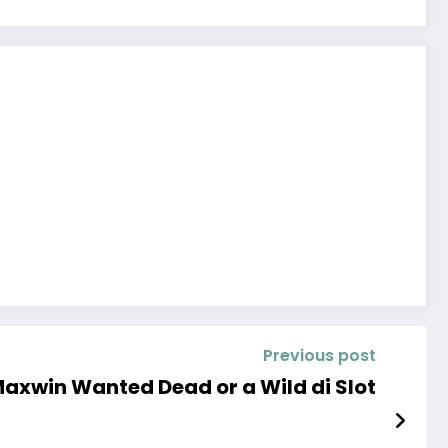
Previous post
Maxwin Wanted Dead or a Wild di Slot