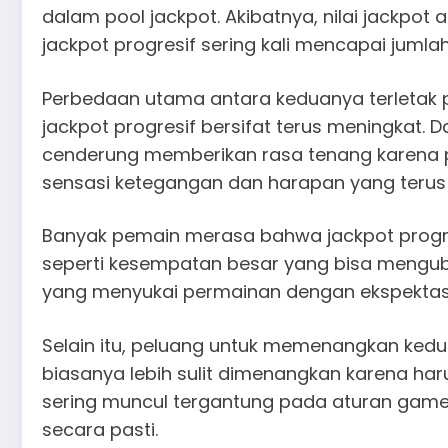
dalam pool jackpot. Akibatnya, nilai jackpot
jackpot progresif sering kali mencapai juml
Perbedaan utama antara keduanya terletak pa
jackpot progresif bersifat terus meningkat. 
cenderung memberikan rasa tenang karena 
sensasi ketegangan dan harapan yang terus 
Banyak pemain merasa bahwa jackpot progres
seperti kesempatan besar yang bisa mengubah
yang menyukai permainan dengan ekspektasi yan
Selain itu, peluang untuk memenangkan kedu
biasanya lebih sulit dimenangkan karena haru
sering muncul tergantung pada aturan game 
secara pasti.