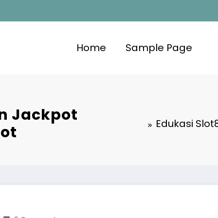
Home
Sample Page
an Jackpot
Edukasi Slot
pot