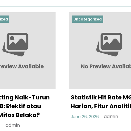
ncategorized
Uncategorized
atistik Hit Rate MG Live
Gameplay Slo
rian, Fitur Analitik Link
Fitur Double W
Login
admin
ne 26, 2026
adm
June 26, 2026