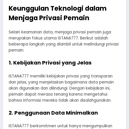
Keunggulan Teknologi dalam
Menjaga Privasi Pemain
Selain keamanan data, menjaga privasi pemain juga
merupakan fokus utama ISTANA777. Berikut adalah
beberapa langkah yang diambil untuk melindungi privasi
pemain:
1.
Kebijakan Privasi yang Jelas
ISTANA777 memiliki kebijakan privasi yang transparan
dan jelas, yang menjelaskan bagaimana data pemain
akan digunakan dan dilindungi. Dengan kebijakan ini,
pemain dapat merasa tenang karena mengetahui
bahwa informasi mereka tidak akan disalahgunakan.
2.
Penggunaan Data Minimalkan
ISTANA777 berkomitmen untuk hanya mengumpulkan