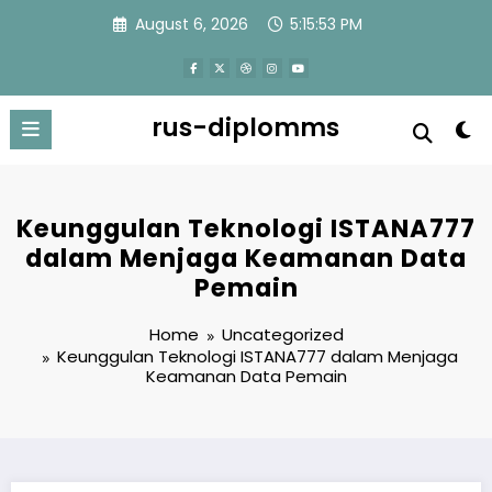
Skip
August 6, 2026
5:15:53 PM
to
content
rus-diplomms
Keunggulan Teknologi ISTANA777
dalam Menjaga Keamanan Data
Pemain
Home
Uncategorized
Keunggulan Teknologi ISTANA777 dalam Menjaga
Keamanan Data Pemain