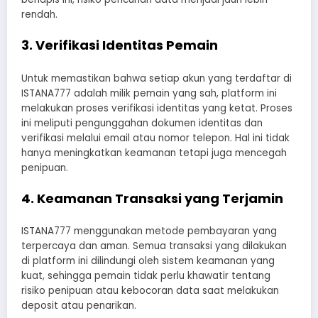
rendah.
3.
Verifikasi Identitas Pemain
Untuk memastikan bahwa setiap akun yang terdaftar di
ISTANA777 adalah milik pemain yang sah, platform ini
melakukan proses verifikasi identitas yang ketat. Proses
ini meliputi pengunggahan dokumen identitas dan
verifikasi melalui email atau nomor telepon. Hal ini tidak
hanya meningkatkan keamanan tetapi juga mencegah
penipuan.
4.
Keamanan Transaksi yang Terjamin
ISTANA777 menggunakan metode pembayaran yang
terpercaya dan aman. Semua transaksi yang dilakukan
di platform ini dilindungi oleh sistem keamanan yang
kuat, sehingga pemain tidak perlu khawatir tentang
risiko penipuan atau kebocoran data saat melakukan
deposit atau penarikan.