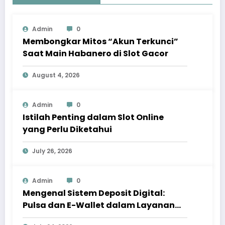
Admin
0
Membongkar Mitos “Akun Terkunci”
Saat Main Habanero di Slot Gacor
August 4, 2026
Admin
0
Istilah Penting dalam Slot Online
yang Perlu Diketahui
July 26, 2026
Admin
0
Mengenal Sistem Deposit Digital:
Pulsa dan E-Wallet dalam Layanan
Online Modern