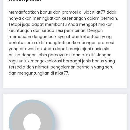
Memanfaatkan bonus dan promosi di Slot Kilat77 tidak
hanya akan meningkatkan kesenangan dalam bermain,
tetapi juga dapat membantu Anda mengoptimalkan
keuntungan dari setiap sesi permainan. Dengan
memahami dengan baik syarat dan ketentuan yang
berlaku serta aktif mengikuti perkembangan promosi
yang ditawarkan, Anda dapat menjelajahi dunia slot
online dengan lebih percaya diri dan efektif. Jangan
ragu untuk mengeksplorasi berbagai jenis bonus yang
tersedia dan nikmati pengalaman bermain yang seru
dan menguntungkan di Kilat77.