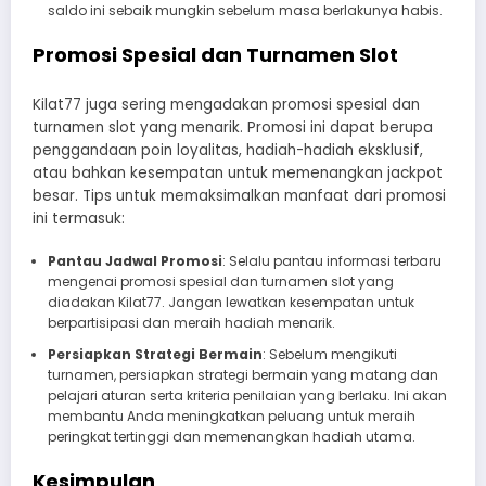
saldo ini sebaik mungkin sebelum masa berlakunya habis.
Promosi Spesial dan Turnamen Slot
Kilat77 juga sering mengadakan promosi spesial dan
turnamen slot yang menarik. Promosi ini dapat berupa
penggandaan poin loyalitas, hadiah-hadiah eksklusif,
atau bahkan kesempatan untuk memenangkan jackpot
besar. Tips untuk memaksimalkan manfaat dari promosi
ini termasuk:
Pantau Jadwal Promosi
: Selalu pantau informasi terbaru
mengenai promosi spesial dan turnamen slot yang
diadakan Kilat77. Jangan lewatkan kesempatan untuk
berpartisipasi dan meraih hadiah menarik.
Persiapkan Strategi Bermain
: Sebelum mengikuti
turnamen, persiapkan strategi bermain yang matang dan
pelajari aturan serta kriteria penilaian yang berlaku. Ini akan
membantu Anda meningkatkan peluang untuk meraih
peringkat tertinggi dan memenangkan hadiah utama.
Kesimpulan