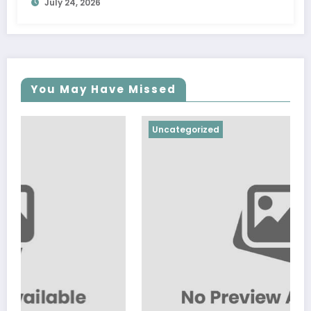
July 24, 2026
You May Have Missed
Uncategorized