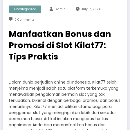
Uncategorized
Admin
July 17, 2024
0 Comments
Manfaatkan Bonus dan
Promosi di Slot Kilat77:
Tips Praktis
Dalam dunia perjudian online di Indonesia, Kilat77 telah
menjelma menjadi salah satu platform terkemuka yang
menawarkan pengalaman bermain slot yang tak
terlupakan. Dikenal dengan berbagai promosi dan bonus
menariknya, Kilat77 menjadi pilihan utama bagi para
penggemar slot yang menginginkan lebih dari sekadar
permainan biasa. Artikel ini akan mengupas tuntas
bagaimana Anda bisa memanfaatkan bonus dan