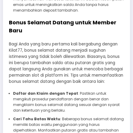
emas untuk meningkatkan saldo Anda tanpa harus
menambahkan deposit tambahan.
Bonus Selamat Datang untuk Member
Baru
Bagi Anda yang baru pertama kali bergabung dengan
Kilat77, bonus selamat datang menjadi suguhan
istimewa yang tidak boleh dilewatkan. Biasanya, bonus
ini berupa tambahan saldo atau putaran gratis yang
dapat langsung Anda gunakan untuk mencoba berbagai
permainan slot di platform ini. Tips untuk memanfaatkan
bonus selamat datang dengan baik antara lain:
Daftar dan Klaim dengan Tepat
: Pastikan untuk
mengikuti prosedur pendaftaran dengan benar dan
mengklaim bonus selamat datang sesuai dengan syarat
dan ketentuan yang berlaku.
Cari Tahu Batas Waktu
: Beberapa bonus selamat datang
memiliki batas waktu penggunaan yang harus
diperhatikan. Manfaatkan putaran gratis atau tambahan