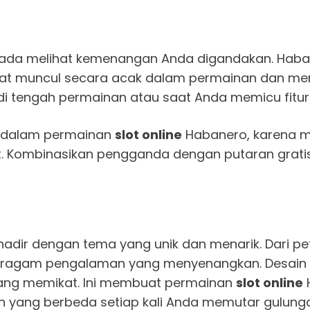
pada melihat kemenangan Anda digandakan. Haba
at muncul secara acak dalam permainan dan me
di tengah permainan atau saat Anda memicu fitur b
ar dalam permainan
slot online
Habanero, karena m
at. Kombinasikan pengganda dengan putaran gra
adir dengan tema yang unik dan menarik. Dari pet
 beragam pengalaman yang menyenangkan. Desain g
yang memikat. Ini membuat permainan
slot online
H
 yang berbeda setiap kali Anda memutar gulung