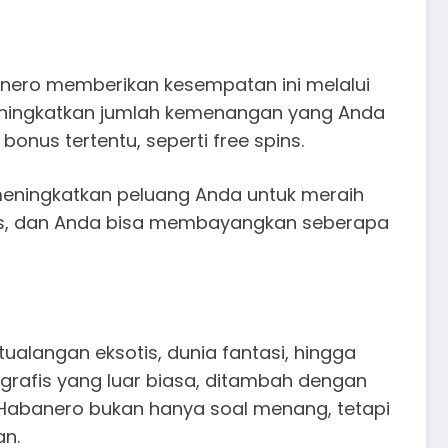
nero memberikan kesempatan ini melalui
ningkatkan jumlah kemenangan yang Anda
onus tertentu, seperti free spins.
eningkatkan peluang Anda untuk meraih
tis, dan Anda bisa membayangkan seberapa
ualangan eksotis, dunia fantasi, hingga
rafis yang luar biasa, ditambah dengan
abanero bukan hanya soal menang, tetapi
an.