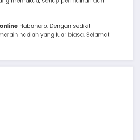
ang memukau, setiap permainan dari
 online
Habanero. Dengan sedikit
eraih hadiah yang luar biasa. Selamat