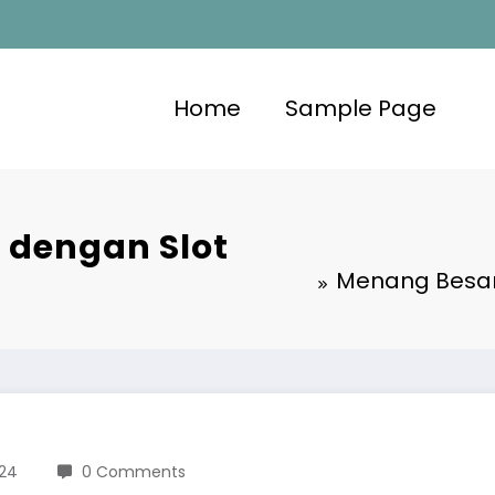
Home
Sample Page
 dengan Slot
Menang Besar 
24
0 Comments