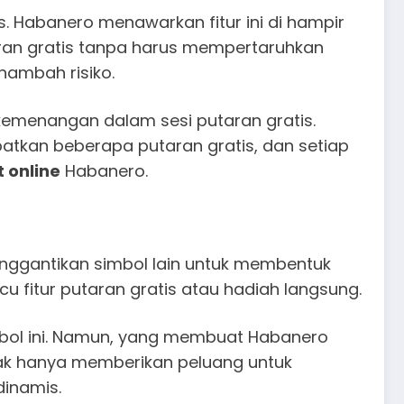
s. Habanero menawarkan fitur ini di hampir
ran gratis tanpa harus mempertaruhkan
ambah risiko.
 kemenangan dalam sesi putaran gratis.
atkan beberapa putaran gratis, dan setiap
t online
Habanero.
nggantikan simbol lain untuk membentuk
 fitur putaran gratis atau hadiah langsung.
mbol ini. Namun, yang membuat Habanero
idak hanya memberikan peluang untuk
inamis.