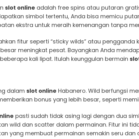
an
slot online
adalah free spins atau putaran grati
patkan simbol tertentu, Anda bisa memicu puta
patan ekstra untuk meraih kemenangan tanpa men
kan fitur seperti “sticky wilds” atau pengganda
g besar meningkat pesat. Bayangkan Anda mendap
eberapa kali lipat. Itulah keunggulan bermain
slo
ing dalam
slot online
Habanero. Wild berfungsi me
mberikan bonus yang lebih besar, seperti memicu
nline
pasti sudah tidak asing lagi dengan dua si
n wild dan scatter dalam permainan. Fitur ini t
tan yang membuat permainan semakin seru dan d