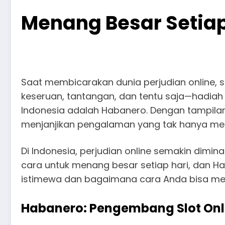
Menang Besar Setiap
Saat membicarakan dunia perjudian online, s
keseruan, tantangan, dan tentu saja—hadia
Indonesia adalah Habanero. Dengan tampilan
menjanjikan pengalaman yang tak hanya me
Di Indonesia, perjudian online semakin dimina
cara untuk menang besar setiap hari, dan 
istimewa dan bagaimana cara Anda bisa merai
Habanero: Pengembang Slot Onl