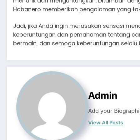
menarik dan menguntungkan. Ditambah deng
Habanero memberikan pengalaman yang tak 
Jadi, jika Anda ingin merasakan sensasi men
keberuntungan dan pemahaman tentang cara 
bermain, dan semoga keberuntungan selalu 
Admin
Add your Biographi
View All Posts