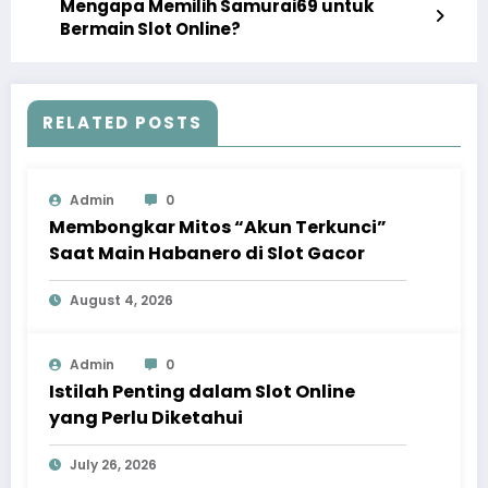
Mengapa Memilih Samurai69 untuk
Bermain Slot Online?
RELATED POSTS
Admin
0
Membongkar Mitos “Akun Terkunci”
Saat Main Habanero di Slot Gacor
August 4, 2026
Admin
0
Istilah Penting dalam Slot Online
yang Perlu Diketahui
July 26, 2026