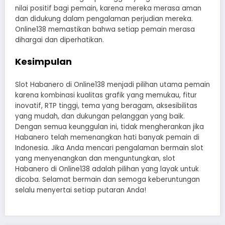
nilai positif bagi pemain, karena mereka merasa aman
dan didukung dalam pengalaman perjudian mereka.
Online138 memastikan bahwa setiap pemain merasa
dihargai dan diperhatikan.
Kesimpulan
Slot Habanero di Online138 menjadi pilihan utama pemain
karena kombinasi kualitas grafik yang memukau, fitur
inovatif, RTP tinggi, tema yang beragam, aksesibilitas
yang mudah, dan dukungan pelanggan yang baik.
Dengan semua keunggulan ini, tidak mengherankan jika
Habanero telah memenangkan hati banyak pemain di
Indonesia. Jika Anda mencari pengalaman bermain slot
yang menyenangkan dan menguntungkan, slot
Habanero di Online138 adalah pilihan yang layak untuk
dicoba. Selamat bermain dan semoga keberuntungan
selalu menyertai setiap putaran Anda!