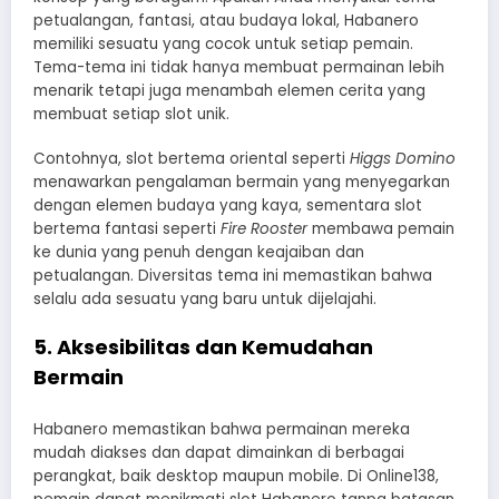
petualangan, fantasi, atau budaya lokal, Habanero
memiliki sesuatu yang cocok untuk setiap pemain.
Tema-tema ini tidak hanya membuat permainan lebih
menarik tetapi juga menambah elemen cerita yang
membuat setiap slot unik.
Contohnya, slot bertema oriental seperti
Higgs Domino
menawarkan pengalaman bermain yang menyegarkan
dengan elemen budaya yang kaya, sementara slot
bertema fantasi seperti
Fire Rooster
membawa pemain
ke dunia yang penuh dengan keajaiban dan
petualangan. Diversitas tema ini memastikan bahwa
selalu ada sesuatu yang baru untuk dijelajahi.
5. Aksesibilitas dan Kemudahan
Bermain
Habanero memastikan bahwa permainan mereka
mudah diakses dan dapat dimainkan di berbagai
perangkat, baik desktop maupun mobile. Di Online138,