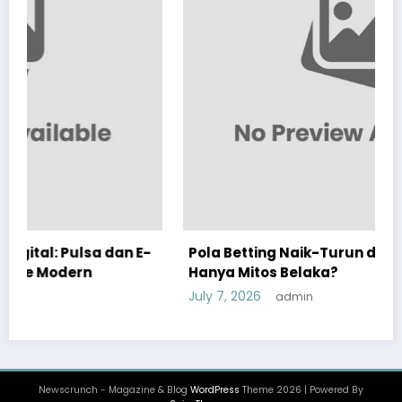
an E-
Pola Betting Naik-Turun di Slot88: Efektif ata
Hanya Mitos Belaka?
July 7, 2026
admin
Newscrunch - Magazine & Blog
WordPress
Theme 2026 | Powered By