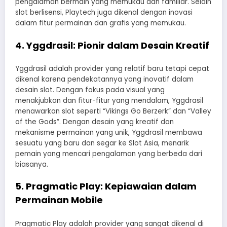
pengalaman bermain yang memukau dan familiar. Selain
slot berlisensi, Playtech juga dikenal dengan inovasi
dalam fitur permainan dan grafis yang memukau.
4. Yggdrasil: Pionir dalam Desain Kreatif
Yggdrasil adalah provider yang relatif baru tetapi cepat
dikenal karena pendekatannya yang inovatif dalam
desain slot. Dengan fokus pada visual yang
menakjubkan dan fitur-fitur yang mendalam, Yggdrasil
menawarkan slot seperti “Vikings Go Berzerk” dan “Valley
of the Gods”. Dengan desain yang kreatif dan
mekanisme permainan yang unik, Yggdrasil membawa
sesuatu yang baru dan segar ke Slot Asia, menarik
pemain yang mencari pengalaman yang berbeda dari
biasanya.
5. Pragmatic Play: Kepiawaian dalam
Permainan Mobile
Pragmatic Play adalah provider yang sangat dikenal di