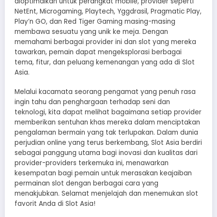
dioptimalkan untuk perangkat mobile, provider seperti
NetEnt, Microgaming, Playtech, Yggdrasil, Pragmatic Play,
Play’n GO, dan Red Tiger Gaming masing-masing
membawa sesuatu yang unik ke meja. Dengan
memahami berbagai provider ini dan slot yang mereka
tawarkan, pemain dapat mengeksplorasi berbagai
tema, fitur, dan peluang kemenangan yang ada di Slot
Asia.
Melalui kacamata seorang pengamat yang penuh rasa
ingin tahu dan penghargaan terhadap seni dan
teknologi, kita dapat melihat bagaimana setiap provider
memberikan sentuhan khas mereka dalam menciptakan
pengalaman bermain yang tak terlupakan. Dalam dunia
perjudian online yang terus berkembang, Slot Asia berdiri
sebagai panggung utama bagi inovasi dan kualitas dari
provider-providers terkemuka ini, menawarkan
kesempatan bagi pemain untuk merasakan keajaiban
permainan slot dengan berbagai cara yang
menakjubkan. Selamat menjelajah dan menemukan slot
favorit Anda di Slot Asia!