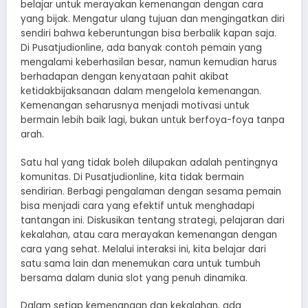
belajar untuk merayakan kemenangan dengan cara
yang bijak. Mengatur ulang tujuan dan mengingatkan diri
sendiri bahwa keberuntungan bisa berbalik kapan saja.
Di Pusatjudionline, ada banyak contoh pemain yang
mengalami keberhasilan besar, namun kemudian harus
berhadapan dengan kenyataan pahit akibat
ketidakbijaksanaan dalam mengelola kemenangan.
Kemenangan seharusnya menjadi motivasi untuk
bermain lebih baik lagi, bukan untuk berfoya-foya tanpa
arah.
Satu hal yang tidak boleh dilupakan adalah pentingnya
komunitas. Di Pusatjudionline, kita tidak bermain
sendirian. Berbagi pengalaman dengan sesama pemain
bisa menjadi cara yang efektif untuk menghadapi
tantangan ini. Diskusikan tentang strategi, pelajaran dari
kekalahan, atau cara merayakan kemenangan dengan
cara yang sehat. Melalui interaksi ini, kita belajar dari
satu sama lain dan menemukan cara untuk tumbuh
bersama dalam dunia slot yang penuh dinamika.
Dalam setiap kemenangan dan kekalahan, ada