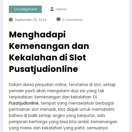
Uncategorized
Admin
September 28, 2024
0 Comments
Menghadapi
Kemenangan dan
Kekalahan di Slot
Pusatjudionline
Dalam dunia perjudian online, terutama di slot, setiap
pemain pasti akan mengalami dua sisi yang tak
terpisahkan: kemenangan dan kekalahan. Di
Pusatjudionline
, tempat yang menawarkan berbagai
permainan slot menarik, kita diajak untuk memahami
bahwa di balik setiap angka yang berputar, ada
pelajaran berharga yang bisa kita ambil. Kemenangan
yang manis dan kekalahan yang pahit, semuanya