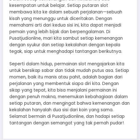
kesempatan untuk belajar. Setiap putaran slot
membawa kita ke dalam sebuah perjalanan—sebuah
kisah yang menunggu untuk diceritakan. Dengan
memahami arti dari kedua sisi ini, kita dapat menjadi
pemain yang lebih bijak dan berpengalaman. Di
Pusatjudionline, mari kita sambut setiap kemenangan
dengan syukur dan setiap kekalahan dengan kepala
tegak, siap untuk menghadapi tantangan berikutnya.
Seperti dalam hidup, permainan slot mengajarkan kita
untuk bersikap sabar dan tidak mudah putus asa. Setiap
momen, baik itu manis atau pahit, adalah bagian dari
perjalanan yang membentuk siapa diri kita. Dengan
sikap yang tepat, kita bisa menjalani permainan ini
dengan penuh makna, menemukan kebahagiaan dalam
setiap putaran, dan mengingat bahwa kemenangan dan
kekalahan hanyalah dua sisi dari koin yang sama.
Selamat bermain di Pusatjudionline, dan hadapi setiap
tantangan dengan semangat yang tak pernah pudar!