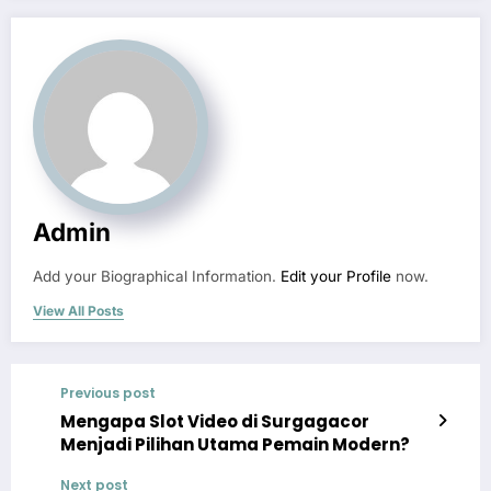
Admin
Add your Biographical Information.
Edit your Profile
now.
View All Posts
Previous post
Mengapa Slot Video di Surgagacor
Menjadi Pilihan Utama Pemain Modern?
Next post