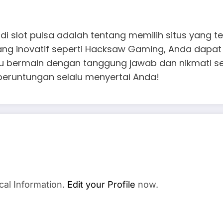
 slot pulsa adalah tentang memilih situs yang 
ang inovatif seperti Hacksaw Gaming, Anda dap
alu bermain dengan tanggung jawab dan nikmati s
beruntungan selalu menyertai Anda!
cal Information.
Edit your Profile
now.