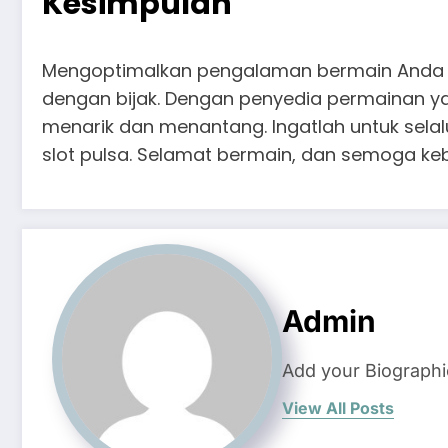
Kesimpulan
Mengoptimalkan pengalaman bermain Anda di
dengan bijak. Dengan penyedia permainan y
menarik dan menantang. Ingatlah untuk sel
slot pulsa. Selamat bermain, dan semoga ke
Admin
Add your Biographi
View All Posts