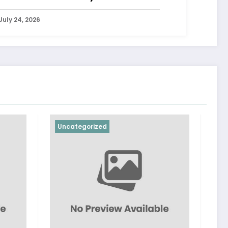
odern
July 24, 2026
Uncategorized