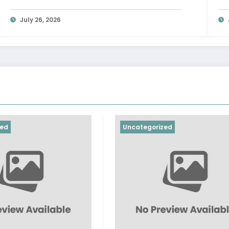
M
July 26, 2026
gorized
Uncategorized