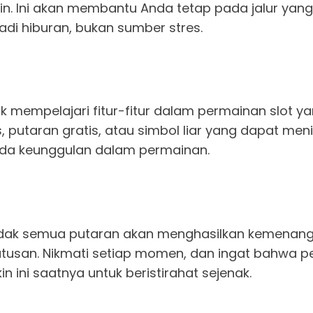
n. Ini akan membantu Anda tetap pada jalur yang
jadi hiburan, bukan sumber stres.
 mempelajari fitur-fitur dalam permainan slot ya
putaran gratis, atau simbol liar yang dapat m
Anda keunggulan dalam permainan.
idak semua putaran akan menghasilkan kemenanga
usan. Nikmati setiap momen, dan ingat bahwa pe
n ini saatnya untuk beristirahat sejenak.