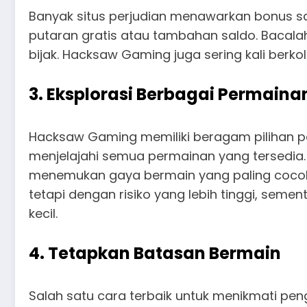
Banyak situs perjudian menawarkan bonus s
putaran gratis atau tambahan saldo. Bacala
bijak. Hacksaw Gaming juga sering kali ber
3. Eksplorasi Berbagai Permaina
Hacksaw Gaming memiliki beragam pilihan pe
menjelajahi semua permainan yang tersedia. 
menemukan gaya bermain yang paling cocok d
tetapi dengan risiko yang lebih tinggi, sem
kecil.
4. Tetapkan Batasan Bermain
Salah satu cara terbaik untuk menikmati p