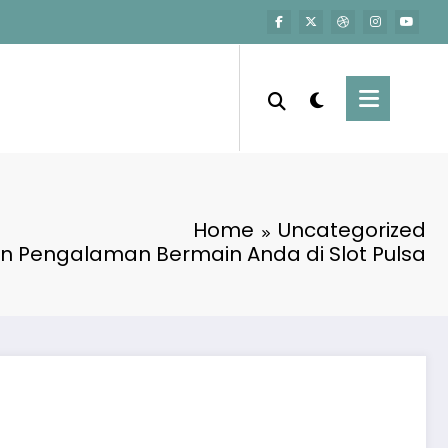
Home
Uncategorized
 Pengalaman Bermain Anda di Slot Pulsa