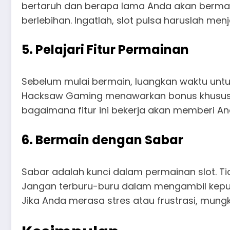
bertaruh dan berapa lama Anda akan bermai
berlebihan. Ingatlah, slot pulsa haruslah men
5. Pelajari Fitur Permainan
Sebelum mulai bermain, luangkan waktu untuk
Hacksaw Gaming menawarkan bonus khusus, 
bagaimana fitur ini bekerja akan memberi 
6. Bermain dengan Sabar
Sabar adalah kunci dalam permainan slot. T
Jangan terburu-buru dalam mengambil keput
Jika Anda merasa stres atau frustrasi, mungki