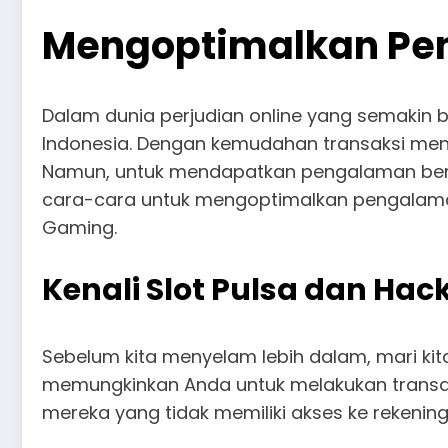
Mengoptimalkan Pen
Dalam dunia perjudian online yang semakin be
Indonesia. Dengan kemudahan transaksi men
Namun, untuk mendapatkan pengalaman berma
cara-cara untuk mengoptimalkan pengalama
Gaming.
Kenali Slot Pulsa dan Ha
Sebelum kita menyelam lebih dalam, mari kit
memungkinkan Anda untuk melakukan transaks
mereka yang tidak memiliki akses ke rekening