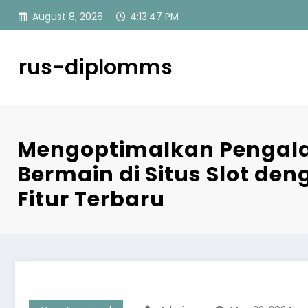
Skip
August 8, 2026
4:13:48 PM
to
content
rus-diplomms
Mengoptimalkan Penga
Bermain di Situs Slot de
Fitur Terbaru