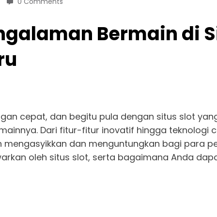
0 Comments
galaman Bermain di Si
ru
gan cepat, dan begitu pula dengan situs slot yan
nya. Dari fitur-fitur inovatif hingga teknologi 
mengasyikkan dan menguntungkan bagi para pengg
warkan oleh situs slot, serta bagaimana Anda d