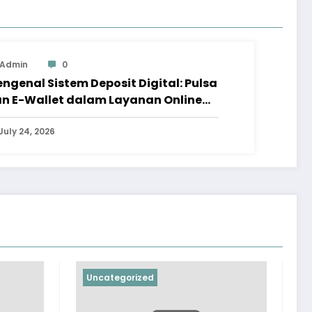
Admin
0
ngenal Sistem Deposit Digital: Pulsa
n E-Wallet dalam Layanan Online
odern
July 24, 2026
Uncategorized