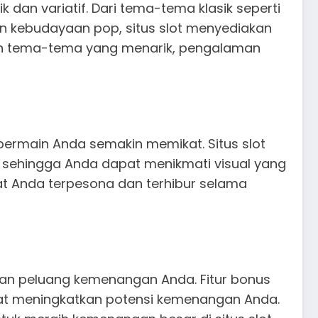
 dan variatif. Dari tema-tema klasik seperti
n kebudayaan pop, situs slot menyediakan
gan tema-tema yang menarik, pengalaman
bermain Anda semakin memikat. Situs slot
, sehingga Anda dapat menikmati visual yang
t Anda terpesona dan terhibur selama
atkan peluang kemenangan Anda. Fitur bonus
apat meningkatkan potensi kemenangan Anda.