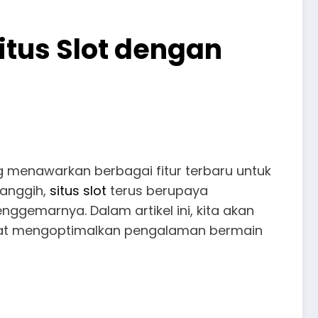
tus Slot dengan
g menawarkan berbagai fitur terbaru untuk
canggih,
situs slot
terus berupaya
emarnya. Dalam artikel ini, kita akan
apat mengoptimalkan pengalaman bermain