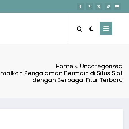
Home
Uncategorized
malkan Pengalaman Bermain di Situs Slot
dengan Berbagai Fitur Terbaru