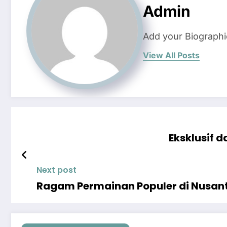
Admin
Add your Biographi
View All Posts
Eksklusif 
Next post
Ragam Permainan Populer di Nusan