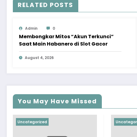
RELATED POSTS
Admin
0
Membongkar Mitos “Akun Terkunci”
Saat Main Habanero di Slot Gacor
August 4, 2026
You May Have Missed
Uncategorized