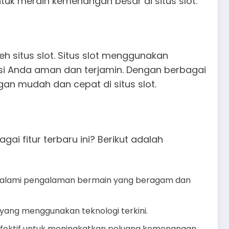
uk meraih kemenangan besar di situs slot.
 situs slot. Situs slot menggunakan
ksi Anda aman dan terjamin. Dengan berbagai
n mudah dan cepat di situs slot.
 fitur terbaru ini? Berikut adalah
mengalami pengalaman bermain yang beragam dan
ot yang menggunakan teknologi terkini.
n efektif untuk meningkatkan peluang kemenangan