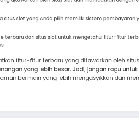
wa situs slot yang Anda pilih memiliki sistem pembayara
e terbaru dari situs slot untuk mengetahui fitur-fitur t
s.
tkan fitur-fitur terbaru yang ditawarkan oleh sit
gan yang lebih besar. Jadi, jangan ragu untuk m
ngalaman bermain yang lebih mengasyikkan dan me