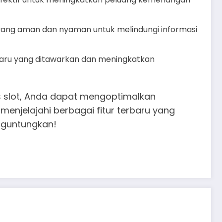
n yang aman dan nyaman untuk melindungi informasi
erbaru yang ditawarkan dan meningkatkan
us slot, Anda dapat mengoptimalkan
enjelajahi berbagai fitur terbaru yang
nguntungkan!