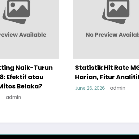
tatistik Hit Rate MG Live
Gameplay Sl
arian, Fitur Analitik Link
Fitur Double W
Login
admin
ne 26, 2026
adm
June 26, 2026
ch - Magazine & Blog
WordPress
Theme 2026 | Powered By
Spi