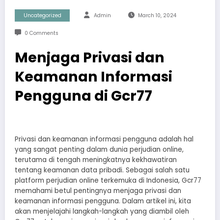
Uncategorized
Admin
March 10, 2024
0 Comments
Menjaga Privasi dan
Keamanan Informasi
Pengguna di Gcr77
Privasi dan keamanan informasi pengguna adalah hal
yang sangat penting dalam dunia perjudian online,
terutama di tengah meningkatnya kekhawatiran
tentang keamanan data pribadi. Sebagai salah satu
platform perjudian online terkemuka di Indonesia, Gcr77
memahami betul pentingnya menjaga privasi dan
keamanan informasi pengguna. Dalam artikel ini, kita
akan menjelajahi langkah-langkah yang diambil oleh