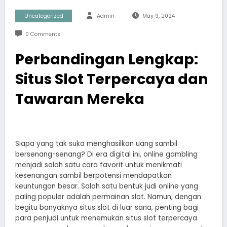
Uncategorized
Admin
May 9, 2024
0 Comments
Perbandingan Lengkap:
Situs Slot Terpercaya dan
Tawaran Mereka
Siapa yang tak suka menghasilkan uang sambil
bersenang-senang? Di era digital ini, online gambling
menjadi salah satu cara favorit untuk menikmati
kesenangan sambil berpotensi mendapatkan
keuntungan besar. Salah satu bentuk judi online yang
paling populer adalah permainan slot. Namun, dengan
begitu banyaknya situs slot di luar sana, penting bagi
para penjudi untuk menemukan situs slot terpercaya