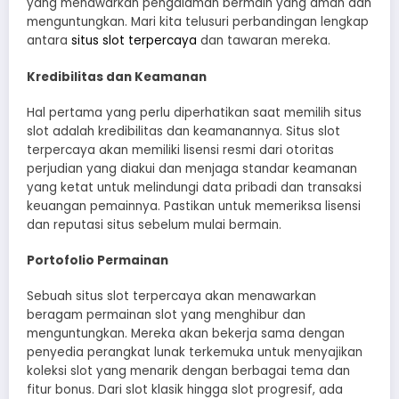
yang menawarkan pengalaman bermain yang aman dan
menguntungkan. Mari kita telusuri perbandingan lengkap
antara
situs slot terpercaya
dan tawaran mereka.
Kredibilitas dan Keamanan
Hal pertama yang perlu diperhatikan saat memilih situs
slot adalah kredibilitas dan keamanannya. Situs slot
terpercaya akan memiliki lisensi resmi dari otoritas
perjudian yang diakui dan menjaga standar keamanan
yang ketat untuk melindungi data pribadi dan transaksi
keuangan pemainnya. Pastikan untuk memeriksa lisensi
dan reputasi situs sebelum mulai bermain.
Portofolio Permainan
Sebuah situs slot terpercaya akan menawarkan
beragam permainan slot yang menghibur dan
menguntungkan. Mereka akan bekerja sama dengan
penyedia perangkat lunak terkemuka untuk menyajikan
koleksi slot yang menarik dengan berbagai tema dan
fitur bonus. Dari slot klasik hingga slot progresif, ada