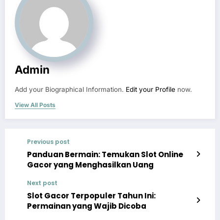
Admin
Add your Biographical Information.
Edit your Profile
now.
View All Posts
Previous post
Panduan Bermain: Temukan Slot Online
Gacor yang Menghasilkan Uang
Next post
Slot Gacor Terpopuler Tahun Ini:
Permainan yang Wajib Dicoba