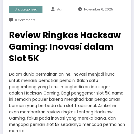
Uncategorized
Admin
November 6, 2025
0 Comments
Review Ringkas Hacksaw
Gaming: Inovasi dalam
Slot 5K
Dalam dunia permainan online, inovasi menjadi kunci
untuk menarik perhatian pemain. Salah satu
pengembang yang terus menghadirkan ide segar
adalah Hacksaw Gaming. Bagi penggemar slot 5K, nama
ini semakin populer karena menghadirkan pengalaman
bermain yang berbeda dari slot tradisional. Artikel ini
akan memberikan review ringkas tentang Hacksaw
Gaming, fokus pada inovasi yang mereka bawa, dan
mengapa pemain
slot 5k
sebaiknya mencoba permainan
mereka.