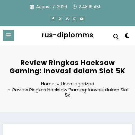
Skip
August 7, 2026
2:48:17 AM
to
content
rus-diplomms
Review Ringkas Hacksaw
Gaming: Inovasi dalam Slot 5K
Home
Uncategorized
Review Ringkas Hacksaw Gaming: Inovasi dalam Slot
5K