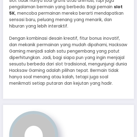
slot tidak hanya soal grafis atau animasi, tapi juga
pengalaman bermain yang berbeda. Bagi pemain
slot
5K
, mencoba permainan mereka berarti mendapatkan
sensasi baru, peluang menang yang menarik, dan
hiburan yang lebih interaktif.
Dengan kombinasi desain kreatif, fitur bonus inovatif,
dan mekanik permainan yang mudah dipahami, Hacksaw
Gaming menjadi salah satu pengembang yang patut
diperhitungkan. Jadi, bagi siapa pun yang ingin menjajal
sesuatu berbeda dari slot tradisional, mengunjungi dunia
Hacksaw Gaming adalah pilihan tepat. Bermain tidak
hanya soal menang atau kalah, tetapi juga soal
menikmati setiap putaran dan kejutan yang hadir.