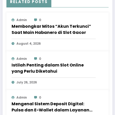
RELATED POSTS
Admin
0
Membongkar Mitos “Akun Terkunci”
Saat Main Habanero di Slot Gacor
August 4, 2026
Admin
0
Istilah Penting dalam Slot Online
yang Perlu Diketahui
July 26, 2026
Admin
0
Mengenal Sistem Deposit Digital:
Pulsa dan E-Wallet dalam Layanan