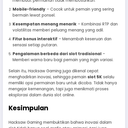
membuat permainan tidak membosankan.
Mobile-friendly
– Cocok untuk pemain yang sering
bermain lewat ponsel.
Kesempatan menang menarik
– Kombinasi RTP dan
volatilitas memberi peluang menang yang adil.
Fitur bonus interaktif
– Menambah keseruan dan
sensasi setiap putaran.
Pengalaman berbeda dari slot tradisional
–
Memberi warna baru bagi pemain yang ingin variasi.
Selain itu, Hacksaw Gaming juga dikenal cepat
menghadirkan inovasi, sehingga pemain
slot 5K
selalu
memiliki opsi permainan baru untuk dicoba. Tidak hanya
mengejar kemenangan, tapi juga menikmati proses
eksplorasi dalam dunia slot online.
Kesimpulan
Hacksaw Gaming membuktikan bahwa inovasi dalam