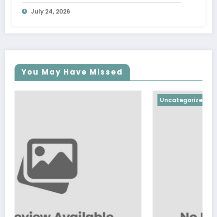
Online Modern
July 24, 2026
You May Have Missed
Uncategorized