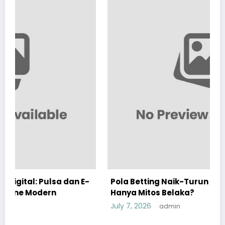
an E-
Pola Betting Naik-Turun di Slot88: Efektif ata
Hanya Mitos Belaka?
July 7, 2026
admin