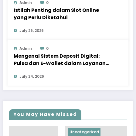
Admin
0
Istilah Penting dalam Slot Online
yang Perlu Diketahui
July 26, 2026
Admin
0
Mengenal Sistem Deposit Digital:
Pulsa dan E-Wallet dalam Layanan
Online Modern
July 24, 2026
You May Have Missed
Uncategorized