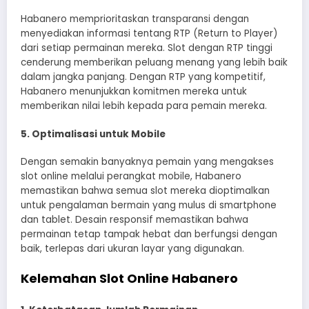
Habanero memprioritaskan transparansi dengan
menyediakan informasi tentang RTP (Return to Player)
dari setiap permainan mereka. Slot dengan RTP tinggi
cenderung memberikan peluang menang yang lebih baik
dalam jangka panjang. Dengan RTP yang kompetitif,
Habanero menunjukkan komitmen mereka untuk
memberikan nilai lebih kepada para pemain mereka.
5. Optimalisasi untuk Mobile
Dengan semakin banyaknya pemain yang mengakses
slot online melalui perangkat mobile, Habanero
memastikan bahwa semua slot mereka dioptimalkan
untuk pengalaman bermain yang mulus di smartphone
dan tablet. Desain responsif memastikan bahwa
permainan tetap tampak hebat dan berfungsi dengan
baik, terlepas dari ukuran layar yang digunakan.
Kelemahan Slot Online Habanero