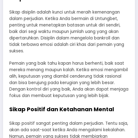
Sikap disiplin adalah kunci untuk meraih kemenangan
dalam perjudian. Ketika Anda bermain di Untungbet,
penting untuk menetapkan batasan untuk diri sendiri,
baik dari segi waktu maupun jumlah uang yang akan
dipertaruhkan. Disiplin dalam mengelola bankroll dan
tidak terbawa emosi adalah ciri khas dari pemain yang
sukses.
Pemain yang baik tahu kapan harus berhenti, baik saat
mereka menang maupun kalah. Ketika emosi mengambil
alih, keputusan yang diambil cenderung tidak rasional
dan bisa berujung pada kerugian yang lebih besar.
Dengan kontrol diri yang baik, Anda akan dapat menjaga
fokus dan membuat keputusan yang lebih bijak.
Sikap Positif dan Ketahanan Mental
Sikap positif sangat penting dalam perjudian. Tentu saja,
akan ada saat-saat ketika Anda mengalami kekalahan.
Namun, pemain yang sukses tidak membiarkan