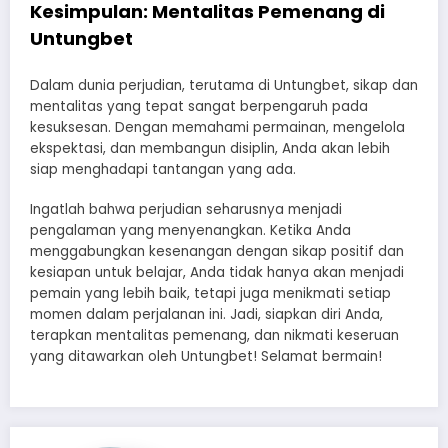
Kesimpulan: Mentalitas Pemenang di
Untungbet
Dalam dunia perjudian, terutama di Untungbet, sikap dan
mentalitas yang tepat sangat berpengaruh pada
kesuksesan. Dengan memahami permainan, mengelola
ekspektasi, dan membangun disiplin, Anda akan lebih
siap menghadapi tantangan yang ada.
Ingatlah bahwa perjudian seharusnya menjadi
pengalaman yang menyenangkan. Ketika Anda
menggabungkan kesenangan dengan sikap positif dan
kesiapan untuk belajar, Anda tidak hanya akan menjadi
pemain yang lebih baik, tetapi juga menikmati setiap
momen dalam perjalanan ini. Jadi, siapkan diri Anda,
terapkan mentalitas pemenang, dan nikmati keseruan
yang ditawarkan oleh Untungbet! Selamat bermain!