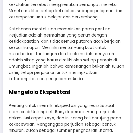
kekalahan tersebut menghentikan semangat mereka.
Mereka melihat setiap kekalahan sebagai pelajaran dan
kesempatan untuk belajar dan berkembang.
Ketahanan mental juga memainkan peran penting.
Perjudian adalah permainan yang penuh dengan
ketidakpastian, dan tidak semua putaran akan berjalan
sesuai harapan. Memiliki mental yang kuat untuk
menghadapi tantangan dan tidak mudah menyerah
adalah sikap yang harus dimiliki oleh setiap pemain di
Untungbet. Ingatlah bahwa kemenangan bukanlah tujuan
akhir, tetapi perjalanan untuk meningkatkan
keterampilan dan pengalaman Anda.
Mengelola Ekspektasi
Penting untuk memiliki ekspektasi yang realistis saat
bermain di Untungbet. Banyak pemain yang terjebak
dalam ilusi cepat kaya, dan ini sering kali berujung pada
kekecewaan. Menganggap perjudian sebagai bentuk
hiburan, bukan sebagai sumber penghasilan utama,