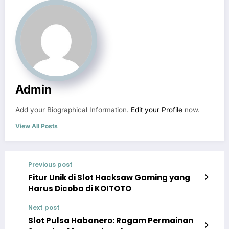
Admin
Add your Biographical Information.
Edit your Profile
now.
View All Posts
Previous post
Fitur Unik di Slot Hacksaw Gaming yang
Harus Dicoba di KOITOTO
Next post
Slot Pulsa Habanero: Ragam Permainan