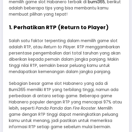
memilih game slot Habanero terbaik di
bumi365
, berikut
adalah beberapa tips yang bisa membantu kamu
membuat pilihan yang tepat!
1.
Perhatikan RTP (Return to Player)
Salah satu faktor terpenting dalam memilih game slot
adalah RTP, atau
Return to Player
. RTP menggambarkan
persentase pengembalian dari total taruhan yang akan
diberikan kepada pemain dalam jangka panjang. Makin
tinggi nilai RTP, semakin besar peluang kamu untuk
mendapatkan kemenangan dalam jangka panjang.
Sebagian besar game slot Habanero yang ada di
Bumi365 memiliki RTP yang terbilang tinggi, namun ada
perbedaan di antara setiap game. Beberapa game
Habanero populer dengan RTP yang mencapai 97% atau
lebih, seperti
Panda Panda
dan
Fire Rooster
. Memilih
game dengan RTP tinggi dapat meningkatkan peluang
kamu untuk menang, jadi pastikan untuk memeriksa
informasi RTP setiap game sebelum mulai bermain.