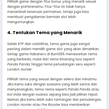
Pilihlah game dengan fitur bonus yang menarik sesuai
dengan preferensimu. Fitur-fitur ini tidak hanya
menambah keseruan permainan, tetapi juga bisa
membuat pengalaman bermain slot lebih
menguntungkan.
4.
Tentukan Tema yang Menarik
Selain RTP dan volatilitas, tema game juga sangat
penting dalam memilih game slot yang akan dimainkan.
Setiap game Habanero di Bumi365 menawarkan tema
yang berbeda, mulai dari tema binatang lucu seperti
Panda Panda
, hingga tema petualangan seru seperti
London Hunter
.
Pilihlah tema yang sesuai dengan selera dan minatmu.
Jika kamu suka dengan suasana yang lebih santai dan
menyenangkan, tema-tema seperti
Panda Panda
atau
Koi Gate
dengan nuansa Jepang bisa jadi pilihan tepat.
Namun, jika kamu lebih suka tantangan dan petualangan,
London Hunter
atau
Fire Rooster
bisa memberikan