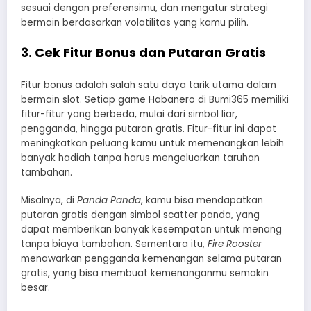
sesuai dengan preferensimu, dan mengatur strategi
bermain berdasarkan volatilitas yang kamu pilih.
3.
Cek Fitur Bonus dan Putaran Gratis
Fitur bonus adalah salah satu daya tarik utama dalam
bermain slot. Setiap game Habanero di Bumi365 memiliki
fitur-fitur yang berbeda, mulai dari simbol liar,
pengganda, hingga putaran gratis. Fitur-fitur ini dapat
meningkatkan peluang kamu untuk memenangkan lebih
banyak hadiah tanpa harus mengeluarkan taruhan
tambahan.
Misalnya, di
Panda Panda
, kamu bisa mendapatkan
putaran gratis dengan simbol scatter panda, yang
dapat memberikan banyak kesempatan untuk menang
tanpa biaya tambahan. Sementara itu,
Fire Rooster
menawarkan pengganda kemenangan selama putaran
gratis, yang bisa membuat kemenanganmu semakin
besar.