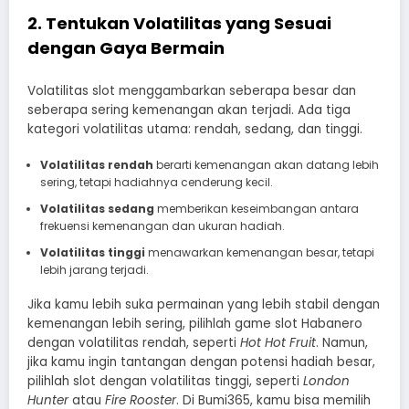
2.
Tentukan Volatilitas yang Sesuai
dengan Gaya Bermain
Volatilitas slot menggambarkan seberapa besar dan
seberapa sering kemenangan akan terjadi. Ada tiga
kategori volatilitas utama: rendah, sedang, dan tinggi.
Volatilitas rendah
berarti kemenangan akan datang lebih
sering, tetapi hadiahnya cenderung kecil.
Volatilitas sedang
memberikan keseimbangan antara
frekuensi kemenangan dan ukuran hadiah.
Volatilitas tinggi
menawarkan kemenangan besar, tetapi
lebih jarang terjadi.
Jika kamu lebih suka permainan yang lebih stabil dengan
kemenangan lebih sering, pilihlah game slot Habanero
dengan volatilitas rendah, seperti
Hot Hot Fruit
. Namun,
jika kamu ingin tantangan dengan potensi hadiah besar,
pilihlah slot dengan volatilitas tinggi, seperti
London
Hunter
atau
Fire Rooster
. Di Bumi365, kamu bisa memilih