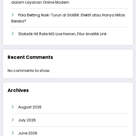
dalam Layanan Online Modern
Pola Betting Naik-Turun di Slot88: Efektif atau Hanya Mitos
Belaka?
Statistik Hit Rate MG Live Harian, Fitur Analitik Link
Recent Comments
No comments to show.
Archives
August 2026
July 2026
June 2026