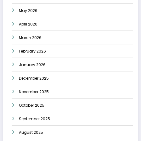
May 2026
April 2026
March 2026
February 2026
January 2026
December 2025
November 2025
October 2025
September 2025
August 2025