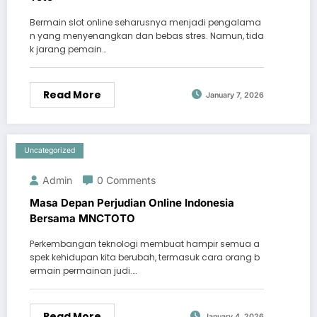
Bermain slot online seharusnya menjadi pengalama
n yang menyenangkan dan bebas stres. Namun, tida
k jarang pemain…
Read More
January 7, 2026
Uncategorized
Admin
0 Comments
Masa Depan Perjudian Online Indonesia
Bersama MNCTOTO
Perkembangan teknologi membuat hampir semua a
spek kehidupan kita berubah, termasuk cara orang b
ermain permainan judi.…
Read More
January 4, 2026