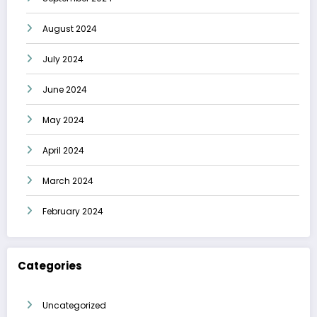
August 2024
July 2024
June 2024
May 2024
April 2024
March 2024
February 2024
Categories
Uncategorized