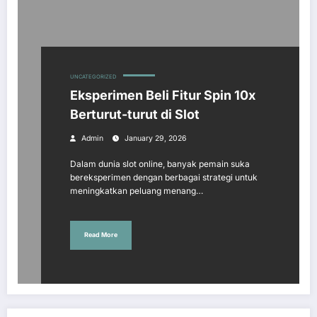
UNCATEGORIZED
Eksperimen Beli Fitur Spin 10x
Berturut-turut di Slot
Admin
January 29, 2026
Dalam dunia slot online, banyak pemain suka
bereksperimen dengan berbagai strategi untuk
meningkatkan peluang menang…
Read More