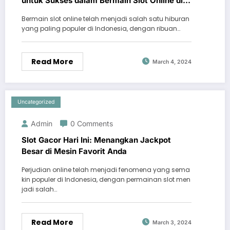
untuk Sukses dalam Bermain Slot Online di
Indonesia
Bermain slot online telah menjadi salah satu hiburan
yang paling populer di Indonesia, dengan ribuan…
Read More
March 4, 2024
Uncategorized
Admin
0 Comments
Slot Gacor Hari Ini: Menangkan Jackpot
Besar di Mesin Favorit Anda
Perjudian online telah menjadi fenomena yang sema
kin populer di Indonesia, dengan permainan slot men
jadi salah…
Read More
March 3, 2024