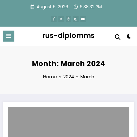
Skip
August 6, 2026
6:38:32 PM
to
content
rus-diplomms
Month: March 2024
Home
2024
March