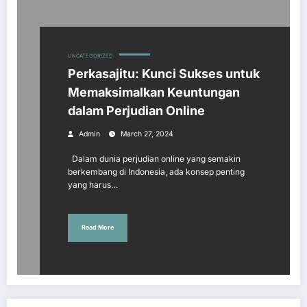
UNCATEGORIZED
Perkasajitu: Kunci Sukses untuk
Memaksimalkan Keuntungan
dalam Perjudian Online
Admin
March 27, 2024
Dalam dunia perjudian online yang semakin
berkembang di Indonesia, ada konsep penting
yang harus…
Read More