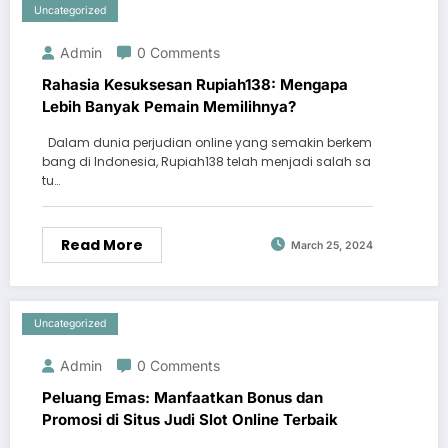
Uncategorized
Admin
0 Comments
Rahasia Kesuksesan Rupiah138: Mengapa
Lebih Banyak Pemain Memilihnya?
Dalam dunia perjudian online yang semakin berkem
bang di Indonesia, Rupiah138 telah menjadi salah sa
tu…
Read More
March 25, 2024
Uncategorized
Admin
0 Comments
Peluang Emas: Manfaatkan Bonus dan
Promosi di Situs Judi Slot Online Terbaik